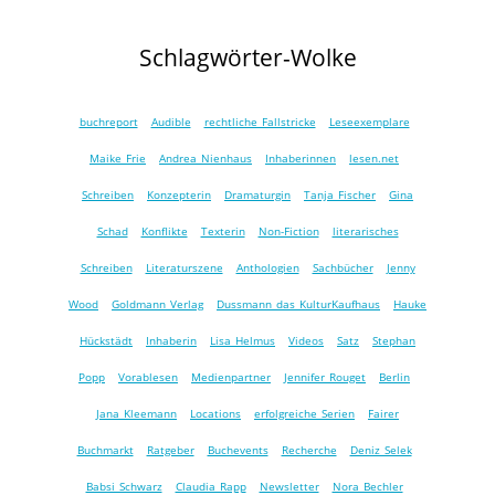
Schlagwörter-Wolke
buchreport
Audible
rechtliche Fallstricke
Leseexemplare
Maike Frie
Andrea Nienhaus
Inhaberinnen
lesen.net
Schreiben
Konzepterin
Dramaturgin
Tanja Fischer
Gina
Schad
Konflikte
Texterin
Non-Fiction
literarisches
Schreiben
Literaturszene
Anthologien
Sachbücher
Jenny
Wood
Goldmann Verlag
Dussmann das KulturKaufhaus
Hauke
Hückstädt
Inhaberin
Lisa Helmus
Videos
Satz
Stephan
Popp
Vorablesen
Medienpartner
Jennifer Rouget
Berlin
Jana Kleemann
Locations
erfolgreiche Serien
Fairer
Buchmarkt
Ratgeber
Buchevents
Recherche
Deniz Selek
Babsi Schwarz
Claudia Rapp
Newsletter
Nora Bechler