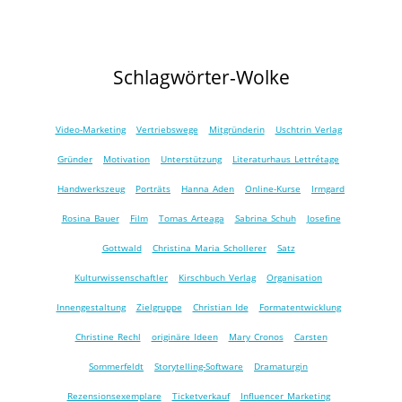
Schlagwörter-Wolke
Video-Marketing
Vertriebswege
Mitgründerin
Uschtrin Verlag
Gründer
Motivation
Unterstützung
Literaturhaus Lettrétage
Handwerkszeug
Porträts
Hanna Aden
Online-Kurse
Irmgard
Rosina Bauer
Film
Tomas Arteaga
Sabrina Schuh
Josefine
Gottwald
Christina Maria Schollerer
Satz
Kulturwissenschaftler
Kirschbuch Verlag
Organisation
Innengestaltung
Zielgruppe
Christian Ide
Formatentwicklung
Christine Rechl
originäre Ideen
Mary Cronos
Carsten
Sommerfeldt
Storytelling-Software
Dramaturgin
Rezensionsexemplare
Ticketverkauf
Influencer Marketing