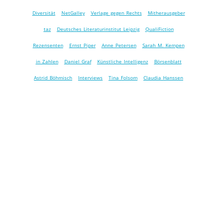
Diversität
NetGalley
Verlage gegen Rechts
Mitherausgeber
taz
Deutsches Literaturinstitut Leipzig
QualiFiction
Rezensenten
Ernst Piper
Anne Petersen
Sarah M. Kempen
in Zahlen
Daniel Graf
Künstliche Intelligenz
Börsenblatt
Astrid Böhmisch
Interviews
Tina Folsom
Claudia Hanssen