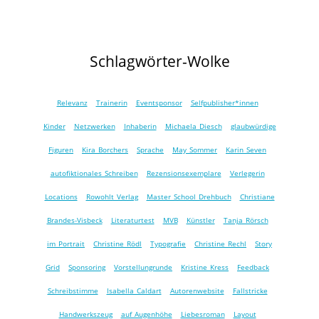
Schlagwörter-Wolke
Relevanz
Trainerin
Eventsponsor
Selfpublisher*innen
Kinder
Netzwerken
Inhaberin
Michaela Diesch
glaubwürdige
Figuren
Kira Borchers
Sprache
May Sommer
Karin Seven
autofiktionales Schreiben
Rezensionsexemplare
Verlegerin
Locations
Rowohlt Verlag
Master School Drehbuch
Christiane
Brandes-Visbeck
Literaturtest
MVB
Künstler
Tanja Rörsch
im Portrait
Christine Rödl
Typografie
Christine Rechl
Story
Grid
Sponsoring
Vorstellungrunde
Kristine Kress
Feedback
Schreibstimme
Isabella Caldart
Autorenwebsite
Fallstricke
Handwerkszeug
auf Augenhöhe
Liebesroman
Layout