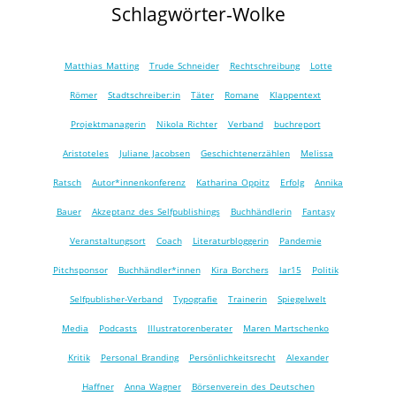
Schlagwörter-Wolke
Matthias Matting
Trude Schneider
Rechtschreibung
Lotte
Römer
Stadtschreiber:in
Täter
Romane
Klappentext
Projektmanagerin
Nikola Richter
Verband
buchreport
Aristoteles
Juliane Jacobsen
Geschichtenerzählen
Melissa
Ratsch
Autor*innenkonferenz
Katharina Oppitz
Erfolg
Annika
Bauer
Akzeptanz des Selfpublishings
Buchhändlerin
Fantasy
Veranstaltungsort
Coach
Literaturbloggerin
Pandemie
Pitchsponsor
Buchhändler*innen
Kira Borchers
lar15
Politik
Selfpublisher-Verband
Typografie
Trainerin
Spiegelwelt
Media
Podcasts
Illustratorenberater
Maren Martschenko
Kritik
Personal Branding
Persönlichkeitsrecht
Alexander
Haffner
Anna Wagner
Börsenverein des Deutschen