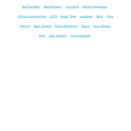
Buchhandels
Speedplotten
Journalist
Marketingagentur
Online-Communities
2019
Aspen Skye
yourbook
Serie
Nina
George
Gabi Schmid
Video-Marketing
Genre
Jutta Weber-
Bock
Uwe Kullnick
Vertriebswege