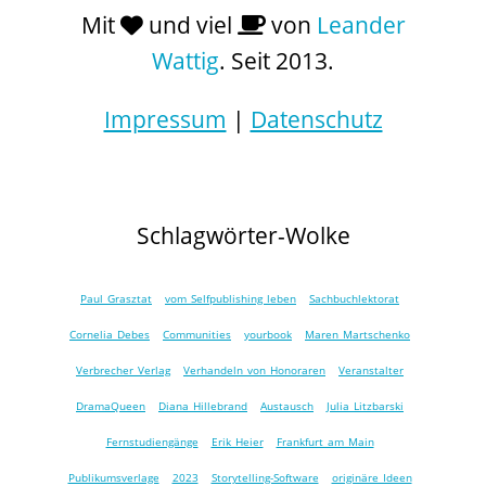
Mit
und viel
von
Leander
Wattig
. Seit 2013.
Impressum
|
Datenschutz
Schlagwörter-Wolke
Paul Grasztat
vom Selfpublishing leben
Sachbuchlektorat
Cornelia Debes
Communities
yourbook
Maren Martschenko
Verbrecher Verlag
Verhandeln von Honoraren
Veranstalter
DramaQueen
Diana Hillebrand
Austausch
Julia Litzbarski
Fernstudiengänge
Erik Heier
Frankfurt am Main
Publikumsverlage
2023
Storytelling-Software
originäre Ideen