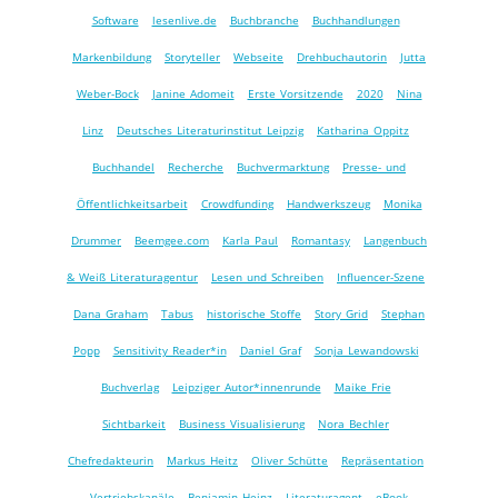
Software
lesenlive.de
Buchbranche
Buchhandlungen
Markenbildung
Storyteller
Webseite
Drehbuchautorin
Jutta
Weber-Bock
Janine Adomeit
Erste Vorsitzende
2020
Nina
Linz
Deutsches Literaturinstitut Leipzig
Katharina Oppitz
Buchhandel
Recherche
Buchvermarktung
Presse- und
Öffentlichkeitsarbeit
Crowdfunding
Handwerkszeug
Monika
Drummer
Beemgee.com
Karla Paul
Romantasy
Langenbuch
& Weiß Literaturagentur
Lesen und Schreiben
Influencer-Szene
Dana Graham
Tabus
historische Stoffe
Story Grid
Stephan
Popp
Sensitivity Reader*in
Daniel Graf
Sonja Lewandowski
Buchverlag
Leipziger Autor*innen­runde
Maike Frie
Sichtbarkeit
Business Visualisierung
Nora Bechler
Chefredakteurin
Markus Heitz
Oliver Schütte
Repräsentation
Vertriebskanäle
Benjamin Heinz
Literaturagent
eBook