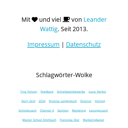
Mit
und viel
von
Leander
Wattig
. Seit 2013.
Impressum
|
Datenschutz
Schlagwörter-Wolke
Tina Folsom
Feedback
Schreibwettbewerbe
Lucia Herbst
Story Grid
2024
Kristina Langenbuch
Director
Vortrag
Schreibcoach
Channel 4
Sachsen
Marketing
Lesungscoach
Master School Drehbuch
Franziska Dier
Marketingkanal