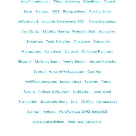
Autor*innenberater
Tilman Winterling
Schreibhain
Chantal
Busse
Buchsatz
2023
Buchgestaltung
Victoria Linnea
Auflagendruck
Leipziger Autorenrunde 2021
Marketingstrategie
Vera Gercke
Matthias Matting
Professionalität
depressive
Erkrankung
Trude Schneider
Charaktere
Community
Management
Korrektorat
Startnext
Christiane Frohmann
Bloggerin
Marianne Eppelt
Wenke Bönisch
Amazon-Marketing
Seemann Henschel Verlagsgruppe
Coaching
Veröffentlichungsweg
Jessica Kaluza
Routinen
Tomas
Rensing
Andreas Winkelmann
Sachbücher
Jenny Wood
Tischrunden
Spiegelwelt Media
Satz
VG Wort
Verlagsgruppe
Oetinger
Website
WortWerkstatt SCHREIBundWEISE
Literaturzeitschriften
Kinder und Jugendliche